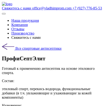
Свяжитесь с нами
office@vladhimprom.com
+7 (927) 776-85-53
Наша продукция
Компания
Отзывы
Производство
Свяжитесь с нами
Все cпиртовые антисептики
ПрофиСептЭлит
Готовый к применению антисептик на основе этилового
спирта.
Состав:
этиловый спирт, перекись водорода, функциональные
добавки (в т.ч. увлажняющие и ухаживающие за кожей
компоненты)
Назначение: