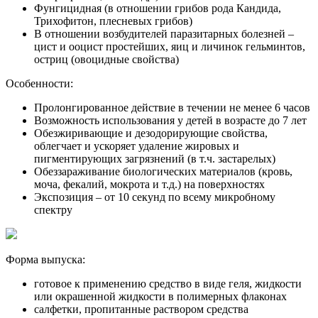
Фунгицидная (в отношении грибов рода Кандида,
Трихофитон, плесневых грибов)
В отношении возбудителей паразитарных болезней –
цист и ооцист простейших, яиц и личинок гельминтов,
остриц (овоцидные свойства)
Особенности:
Пролонгированное действие в течении не менее 6 часов
Возможность использования у детей в возрасте до 7 лет
Обезжиривающие и дезодорирующие свойства,
облегчает и ускоряет удаление жировых и
пигментирующих загрязнений (в т.ч. застарелых)
Обеззараживание биологических материалов (кровь,
моча, фекалий, мокрота и т.д.) на поверхностях
Экспозиция – от 10 секунд по всему микробному
спектру
Форма выпуска:
готовое к применению средство в виде геля, жидкости
или окрашенной жидкости в полимерных флаконах
салфетки, пропитанные раствором средства