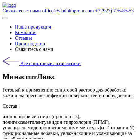
Свяжитесь с нами
office@vladhimprom.com
+7 (927) 776-85-53
Наша продукция
Компания
Отзывы
Производство
Свяжитесь с нами
Все cпиртовые антисептики
МинасептЛюкс
Готовый к применению спиртовой раствор для обработки
кожи и экспресс-дезинфекции поверхностей и оборудования.
Состав:
изопропиловый спирт (пропанол-2),
полигексаметиленгуанидин гидрохлорид (ПГМГ),
ундециленамидопропилтримониум метосульфат (тетранил У),
функциональные добавки, увлажняющие и ухаживающие за
кожей компоненты